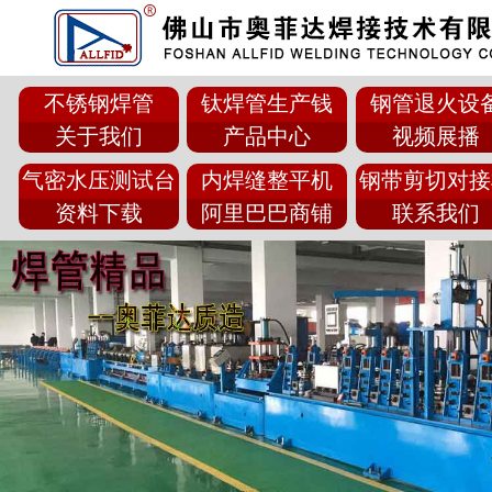
不锈钢焊管
钛焊管生产钱
钢管退火设
关于我们
产品中心
视频展播
气密水压测试台
内焊缝整平机
钢带剪切对接
资料下载
阿里巴巴商铺
联系我们