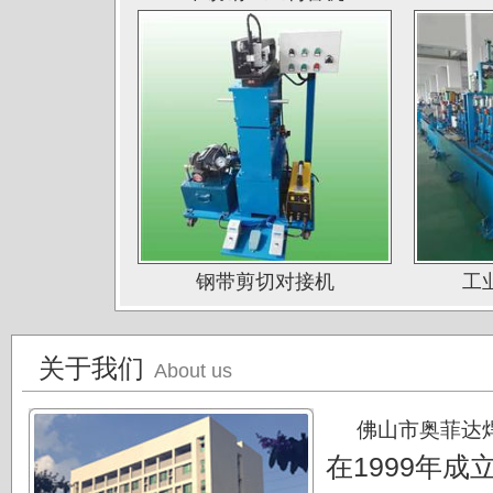
山西太原唯太新材有限公司
山西太原大泽不锈钢公司
深圳钛杰公司
佛山南钛制品有限公司
广东德庆康纳国兴公司
唐山海兴金属制品厂
江苏南通中天科技股份有限公司
上海凌士通不锈钢有限公司
钢带剪切对接机
工
江苏无锡应达公司
德阳东方汽轮机厂（东方公司)
关于我们
About us
湖南湘投金天新材（湘投集团）
佛山市奥菲达
江苏中天科技股份有限公司
在1999年