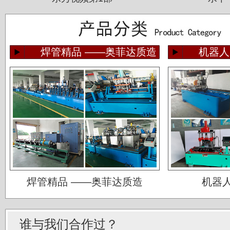
焊管精品 ——奥菲达质造
机器人
佛山运升不锈钢厂
焊管精品 ——奥菲达质造
机器
宝菜不锈钢科技（昆山）有限公司
苏州圣珀不锈钢制品有限公司
谁与我们合作过？
上海华钢不锈钢有限公司