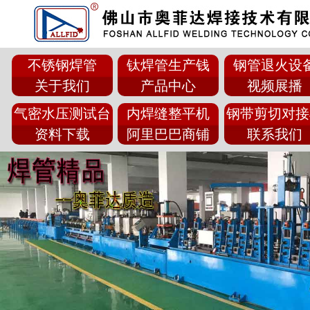
不锈钢焊管
钛焊管生产钱
钢管退火设
关于我们
产品中心
视频展播
气密水压测试台
内焊缝整平机
钢带剪切对接
资料下载
阿里巴巴商铺
联系我们