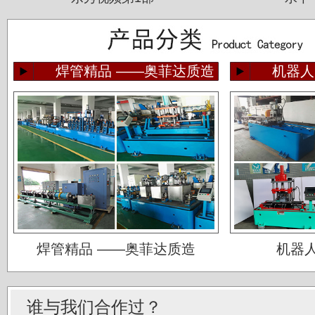
焊管精品 ——奥菲达质造
机器人
佛山运升不锈钢厂
宝菜不锈钢科技（昆山）有限公司
焊管精品 ——奥菲达质造
机器
苏州圣珀不锈钢制品有限公司
上海华钢不锈钢有限公司
常熟鑫统联不锈钢公司
谁与我们合作过？