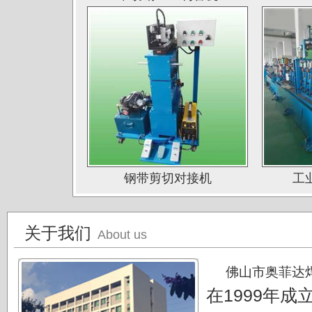
深圳钛杰公司
佛山南钛制品有限公司
广东德庆康纳国兴公司
唐山海兴金属制品厂
江苏南通中天科技股份有限公司
上海凌士通不锈钢有限公司
江苏无锡应达公司
钢带剪切对接机
工
德阳东方汽轮机厂（东方公司)
湖南湘投金天新材（湘投集团）
关于我们
About us
江苏中天科技股份有限公司
佛山市奥菲达
在1999年