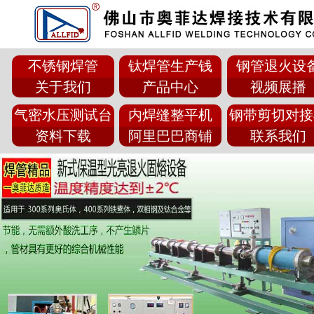
不锈钢焊管
钛焊管生产钱
钢管退火设
关于我们
产品中心
视频展播
气密水压测试台
内焊缝整平机
钢带剪切对接
资料下载
阿里巴巴商铺
联系我们