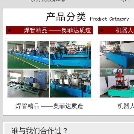
佛山运升不锈钢厂
焊管精品 ——奥菲达质造
机器人
宝菜不锈钢科技（昆山）有限公司
苏州圣珀不锈钢制品有限公司
上海华钢不锈钢有限公司
常熟鑫统联不锈钢公司
广东江门斯高不锈钢公司
广东双兴集团不锈钢公司
湖南娄底格伦新材有限公司
山西太原唯太新材有限公司
焊管精品 ——奥菲达质造
机器
山西太原大泽不锈钢公司
深圳钛杰公司
谁与我们合作过？