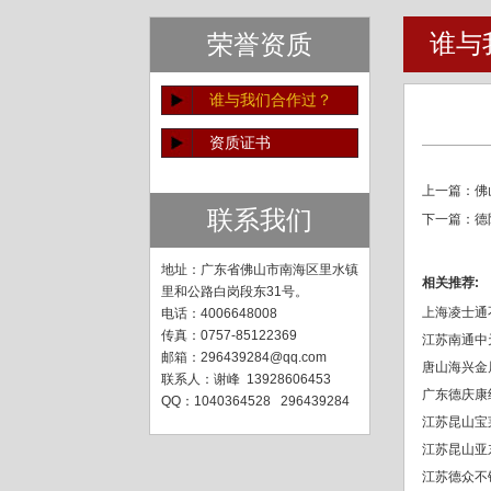
谁与
荣誉资质
谁与我们合作过？
资质证书
上一篇：
佛
联系我们
下一篇：
德
地址：广东省佛山市南海区里水镇
相关推荐:
里和公路白岗段东31号。
上海凌士通
电话：
4006648008
传真：0757-85122369
江苏南通中
邮箱：296439284@qq.com
唐山海兴金
联系人：谢峰 13928606453
广东德庆康
QQ：1040364528 296439284
江苏昆山宝
江苏昆山亚
江苏德众不