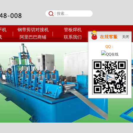
平机
钢带剪切对接机
管板焊机
荣誉资质
载
阿里巴巴商铺
联系我们
关闭
QQ：