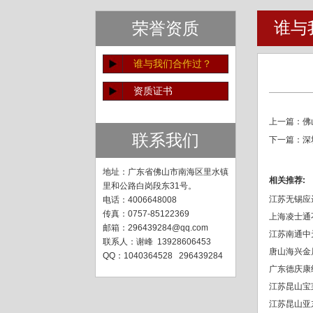
谁与
荣誉资质
谁与我们合作过？
资质证书
上一篇：
佛
联系我们
下一篇：
深
地址：广东省佛山市南海区里水镇
相关推荐:
里和公路白岗段东31号。
江苏无锡应
电话：
4006648008
传真：0757-85122369
上海凌士通
邮箱：296439284@qq.com
江苏南通中
联系人：谢峰 13928606453
唐山海兴金
QQ：1040364528 296439284
广东德庆康
江苏昆山宝
江苏昆山亚