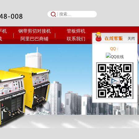
平机
钢带剪切对接机
管板焊机
荣誉资质
载
阿里巴巴商铺
联系我们
关闭
QQ：