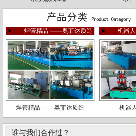
焊管精品 ——奥菲达质造
机器人
佛山运升不锈钢厂
宝菜不锈钢科技（昆山）有限公司
苏州圣珀不锈钢制品有限公司
上海华钢不锈钢有限公司
焊管精品 ——奥菲达质造
机器
常熟鑫统联不锈钢公司
广东江门斯高不锈钢公司
谁与我们合作过？