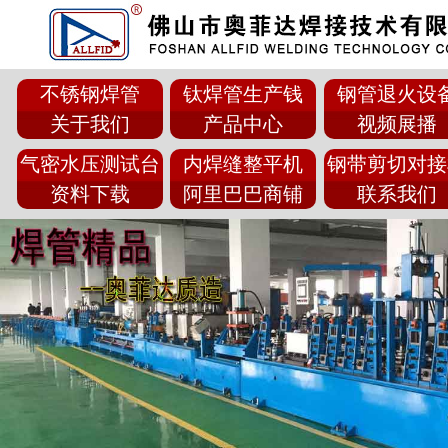
不锈钢焊管
钛焊管生产钱
钢管退火设
关于我们
产品中心
视频展播
气密水压测试台
内焊缝整平机
钢带剪切对接
资料下载
阿里巴巴商铺
联系我们