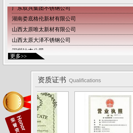
广东双兴集团不锈钢公司
湖南娄底格伦新材有限公司
山西太原唯太新材有限公司
山西太原大泽不锈钢公司
深圳钛杰公司
更多>>
佛山南钛制品有限公司
广东德庆康纳国兴公司
唐山海兴金属制品厂
资质证书
Qualifications
江苏南通中天科技股份有限公司
上海凌士通不锈钢有限公司
江苏无锡应达公司
德阳东方汽轮机厂（东方公司)
湖南湘投金天新材（湘投集团）