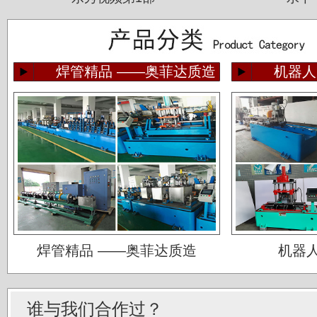
焊管精品 ——奥菲达质造
机器人
佛山运升不锈钢厂
宝菜不锈钢科技（昆山）有限公司
焊管精品 ——奥菲达质造
机器
苏州圣珀不锈钢制品有限公司
上海华钢不锈钢有限公司
常熟鑫统联不锈钢公司
谁与我们合作过？