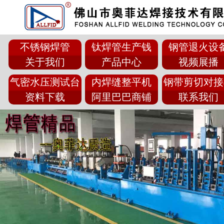
不锈钢焊管
钛焊管生产钱
钢管退火设
关于我们
产品中心
视频展播
气密水压测试台
内焊缝整平机
钢带剪切对接
资料下载
阿里巴巴商铺
联系我们