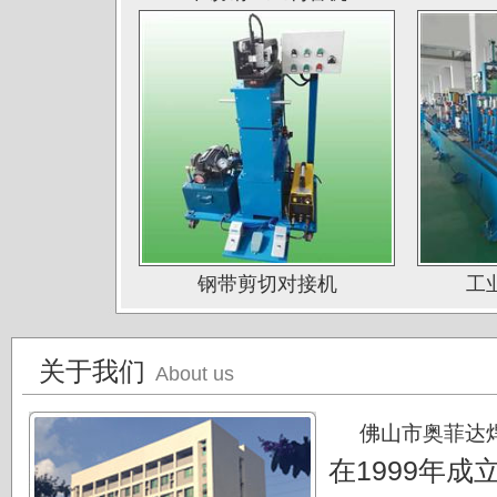
深圳钛杰公司
佛山南钛制品有限公司
广东德庆康纳国兴公司
唐山海兴金属制品厂
江苏南通中天科技股份有限公司
上海凌士通不锈钢有限公司
江苏无锡应达公司
钢带剪切对接机
工
德阳东方汽轮机厂（东方公司)
湖南湘投金天新材（湘投集团）
关于我们
About us
江苏中天科技股份有限公司
佛山市奥菲达
在1999年