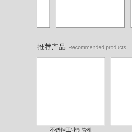
上海华钢不锈钢有限公司
常熟鑫统联不锈钢公司
广东江门斯高不锈钢公司
广东双兴集团不锈钢公司
湖南娄底格伦新材有限公司
推荐产品
Recommended products
山西太原唯太新材有限公司
山西太原大泽不锈钢公司
深圳钛杰公司
佛山南钛制品有限公司
广东德庆康纳国兴公司
唐山海兴金属制品厂
江苏南通中天科技股份有限公司
上海凌士通不锈钢有限公司
不锈钢工业制管机