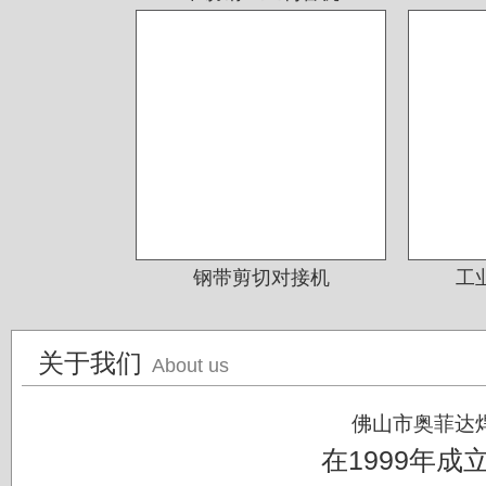
江苏无锡应达公司
德阳东方汽轮机厂（东方公司)
湖南湘投金天新材（湘投集团）
江苏中天科技股份有限公司
钢带剪切对接机
工
关于我们
About us
佛山市奥菲达
在1999年