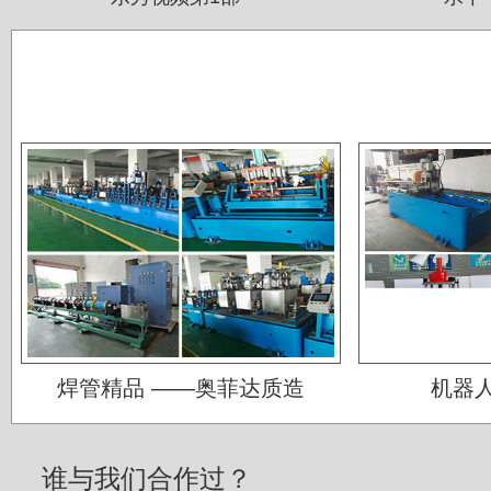
佛山运升不锈钢厂
焊管精品 ——奥菲达质造
机器人
宝菜不锈钢科技（昆山）有限公司
苏州圣珀不锈钢制品有限公司
上海华钢不锈钢有限公司
常熟鑫统联不锈钢公司
广东江门斯高不锈钢公司
广东双兴集团不锈钢公司
湖南娄底格伦新材有限公司
焊管精品 ——奥菲达质造
机器
山西太原唯太新材有限公司
山西太原大泽不锈钢公司
深圳钛杰公司
谁与我们合作过？