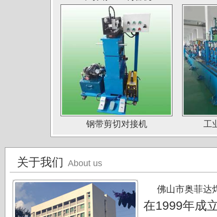
山西太原大泽不锈钢公司
深圳钛杰公司
佛山南钛制品有限公司
广东德庆康纳国兴公司
唐山海兴金属制品厂
江苏南通中天科技股份有限公司
上海凌士通不锈钢有限公司
钢带剪切对接机
工
江苏无锡应达公司
德阳东方汽轮机厂（东方公司)
关于我们
湖南湘投金天新材（湘投集团）
About us
江苏中天科技股份有限公司
佛山市奥菲达
在1999年