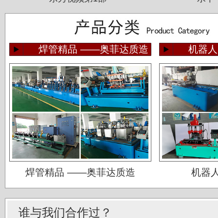
焊管精品 ——奥菲达质造
机器人
佛山运升不锈钢厂
宝菜不锈钢科技（昆山）有限公司
焊管精品 ——奥菲达质造
机器
苏州圣珀不锈钢制品有限公司
上海华钢不锈钢有限公司
谁与我们合作过？