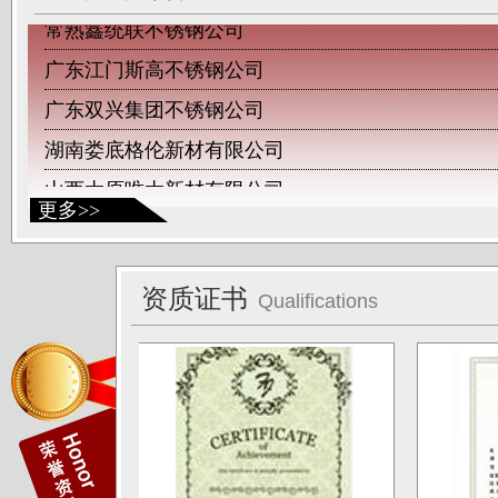
常熟鑫统联不锈钢公司
广东江门斯高不锈钢公司
广东双兴集团不锈钢公司
湖南娄底格伦新材有限公司
山西太原唯太新材有限公司
山西太原大泽不锈钢公司
更多>>
深圳钛杰公司
佛山南钛制品有限公司
资质证书
Qualifications
广东德庆康纳国兴公司
唐山海兴金属制品厂
江苏南通中天科技股份有限公司
上海凌士通不锈钢有限公司
江苏无锡应达公司