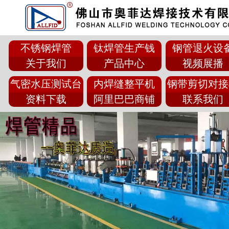
不锈钢焊管
钛焊管生产钱
钢管退火设
关于我们
产品中心
视频展播
气密水压测试台
内焊缝整平机
钢带剪切对接
资料下载
阿里巴巴商铺
联系我们