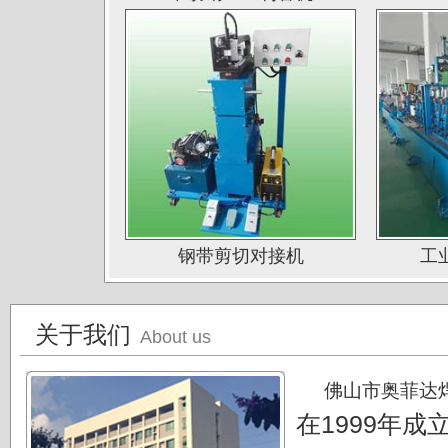
山西太原大泽不锈钢公司
深圳钛杰公司
佛山南钛制品有限公司
广东德庆康纳国兴公司
唐山海兴金属制品厂
江苏南通中天科技股份有限公司
上海凌士通不锈钢有限公司
钢带剪切对接机
工
江苏无锡应达公司
德阳东方汽轮机厂（东方公司)
关于我们
湖南湘投金天新材（湘投集团）
About us
江苏中天科技股份有限公司
佛山市奥菲达
在1999年