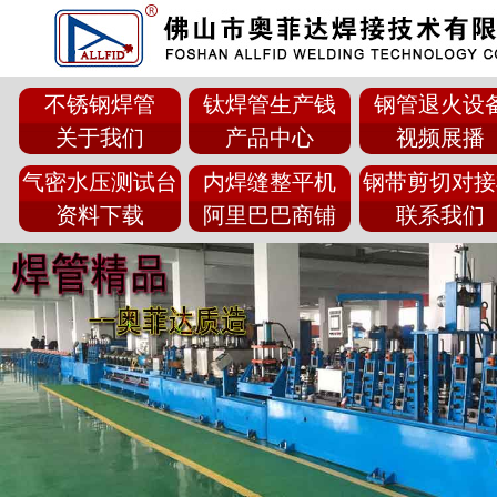
不锈钢焊管
钛焊管生产钱
钢管退火设
关于我们
产品中心
视频展播
气密水压测试台
内焊缝整平机
钢带剪切对接
资料下载
阿里巴巴商铺
联系我们