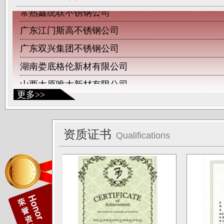
常熟鑫统联不锈钢公司
广东江门斯高不锈钢公司
广东双兴集团不锈钢公司
湖南娄底格伦新材有限公司
山西太原唯太新材有限公司
山西太原大泽不锈钢公司
更多>>
深圳钛杰公司
佛山南钛制品有限公司
资质证书
Qualifications
广东德庆康纳国兴公司
唐山海兴金属制品厂
江苏南通中天科技股份有限公司
上海凌士通不锈钢有限公司
江苏无锡应达公司