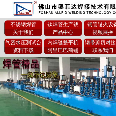
不锈钢焊管
钛焊管生产钱
钢管退火设
关于我们
产品中心
视频展播
气密水压测试台
内焊缝整平机
钢带剪切对接
资料下载
阿里巴巴商铺
联系我们