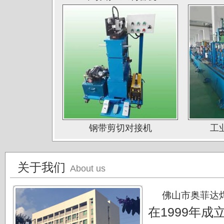
山西太原大泽不锈钢公司
深圳钛杰公司
佛山南钛制品有限公司
广东德庆康纳国兴公司
唐山海兴金属制品厂
江苏南通中天科技股份有限公司
上海凌士通不锈钢有限公司
钢带剪切对接机
工
江苏无锡应达公司
德阳东方汽轮机厂（东方公司)
关于我们
About us
湖南湘投金天新材（湘投集团）
江苏中天科技股份有限公司
佛山市奥菲达
在1999年