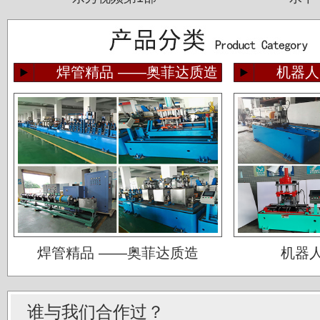
焊管精品 ——奥菲达质造
机器人
佛山运升不锈钢厂
焊管精品 ——奥菲达质造
机器
宝菜不锈钢科技（昆山）有限公司
苏州圣珀不锈钢制品有限公司
谁与我们合作过？
上海华钢不锈钢有限公司