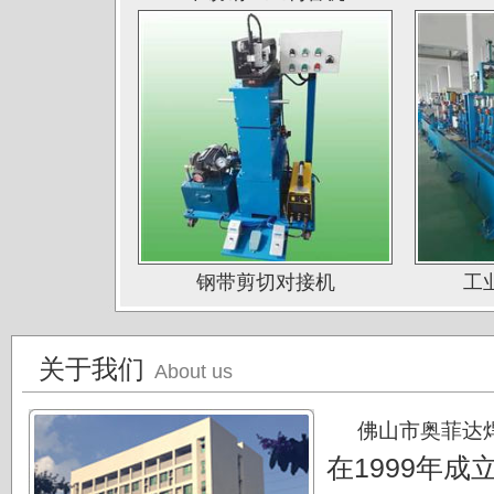
山西太原大泽不锈钢公司
深圳钛杰公司
佛山南钛制品有限公司
广东德庆康纳国兴公司
唐山海兴金属制品厂
江苏南通中天科技股份有限公司
上海凌士通不锈钢有限公司
钢带剪切对接机
工
江苏无锡应达公司
德阳东方汽轮机厂（东方公司)
关于我们
About us
湖南湘投金天新材（湘投集团）
江苏中天科技股份有限公司
佛山市奥菲达
在1999年