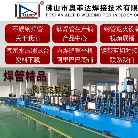
不锈钢焊管
钛焊管生产钱
钢管退火设
关于我们
产品中心
视频展播
气密水压测试台
内焊缝整平机
钢带剪切对接
资料下载
阿里巴巴商铺
联系我们