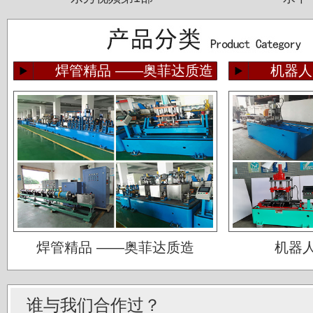
焊管精品 ——奥菲达质造
机器人
佛山运升不锈钢厂
宝菜不锈钢科技（昆山）有限公司
焊管精品 ——奥菲达质造
机器
苏州圣珀不锈钢制品有限公司
上海华钢不锈钢有限公司
谁与我们合作过？