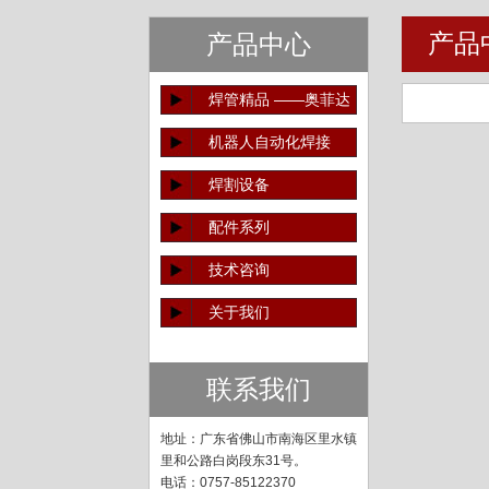
产品
产品中心
焊管精品 ——奥菲达
质造
机器人自动化焊接
焊割设备
配件系列
技术咨询
关于我们
联系我们
地址：广东省佛山市南海区里水镇
里和公路白岗段东31号。
电话：0757-85122370