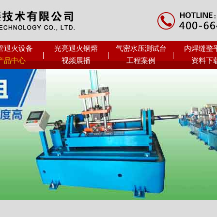
管退火设备
光亮退火锢熔
气密水压测试台
内焊缝整
产品中心
视频展播
工程案例
资料下