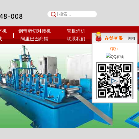
平机
钢带剪切对接机
管板焊机
荣誉资质
载
阿里巴巴商铺
联系我们
关闭
QQ：