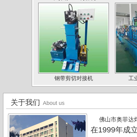
山西太原大泽不锈钢公司
深圳钛杰公司
佛山南钛制品有限公司
广东德庆康纳国兴公司
唐山海兴金属制品厂
江苏南通中天科技股份有限公司
上海凌士通不锈钢有限公司
钢带剪切对接机
工
江苏无锡应达公司
德阳东方汽轮机厂（东方公司)
关于我们
湖南湘投金天新材（湘投集团）
About us
江苏中天科技股份有限公司
佛山市奥菲达
在1999年