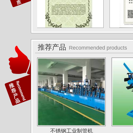
德阳东方汽轮机厂（东方公司)
湖南湘投金天新材（湘投集团）
江苏中天科技股份有限公司
佛山运升不锈钢厂
推荐产品
Recommended products
宝菜不锈钢科技（昆山）有限公司
苏州圣珀不锈钢制品有限公司
上海华钢不锈钢有限公司
常熟鑫统联不锈钢公司
广东江门斯高不锈钢公司
广东双兴集团不锈钢公司
湖南娄底格伦新材有限公司
山西太原唯太新材有限公司
不锈钢工业制管机