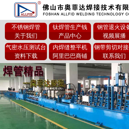
不锈钢焊管
钛焊管生产钱
钢管退火设
关于我们
产品中心
视频展播
气密水压测试台
内焊缝整平机
钢带剪切对接
资料下载
阿里巴巴商铺
联系我们