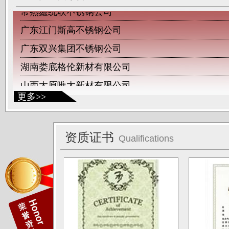
常熟鑫统联不锈钢公司
广东江门斯高不锈钢公司
广东双兴集团不锈钢公司
湖南娄底格伦新材有限公司
山西太原唯太新材有限公司
山西太原大泽不锈钢公司
更多>>
深圳钛杰公司
佛山南钛制品有限公司
资质证书
Qualifications
广东德庆康纳国兴公司
唐山海兴金属制品厂
江苏南通中天科技股份有限公司
上海凌士通不锈钢有限公司
江苏无锡应达公司